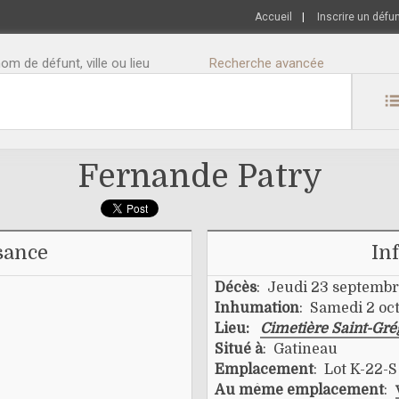
Accueil
|
Inscrire un défu
m de défunt, ville ou lieu
Recherche avancée
Fernande Patry
sance
In
Décès
: Jeudi 23 septemb
Inhumation
: Samedi 2 oc
Lieu:
Cimetière Saint-Gr
Situé à
: Gatineau
Emplacement
: Lot K-22-S
Au même emplacement
: