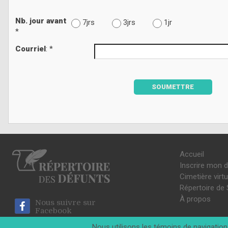
Nb. jour avant
7jrs
3jrs
1jr
*
Courriel
: *
SOUMETTRE
Accueil
Inscrire mon 
Cimetière virtu
Répertoire de 
À propos
Nous suivre sur
Facebook
Nous utilisons les témoins de navigation 