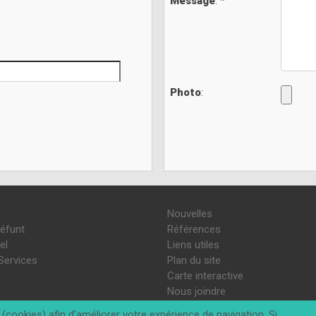
Message
: *
Photo
:
Nouvelles
défunt
Références
el
Liens utiles
Services
Plan du site
Carte interactive
Nous joindre
(cookies) afin d'améliorer votre expérience de navigation. Si