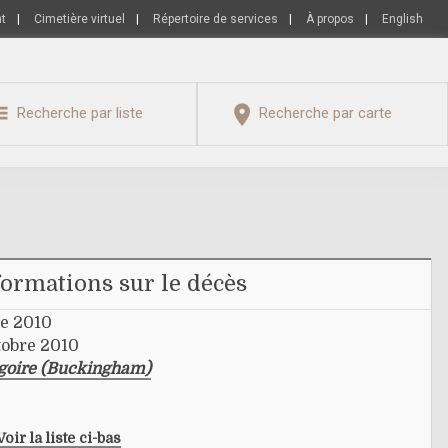
nt
|
Cimetière virtuel
|
Répertoire de services
|
À propos
|
English
Recherche par liste
Recherche par carte
formations sur le décès
re 2010
tobre 2010
égoire (Buckingham)
Voir la liste ci-bas