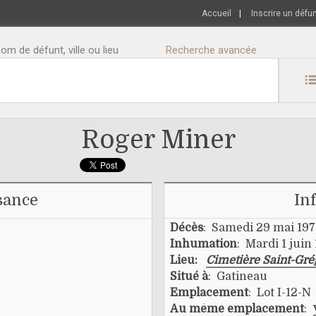
Accueil
|
Inscrire un défu
m de défunt, ville ou lieu
Recherche avancée
Roger Miner
sance
In
Décès
: Samedi 29 mai 19
Inhumation
: Mardi 1 juin
Lieu:
Cimetière Saint-Gr
Situé à
: Gatineau
Emplacement
: Lot I-12-N
Au même emplacement
: