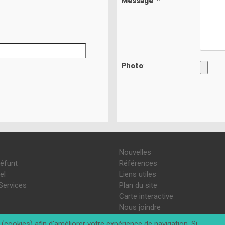
Message
: *
Photo
:
Nouvelles
défunt
Références
el
Liens utiles
Services
Plan du site
Carte interactive
Nous joindre
(cookies) afin d'améliorer votre expérience de navigation. Si