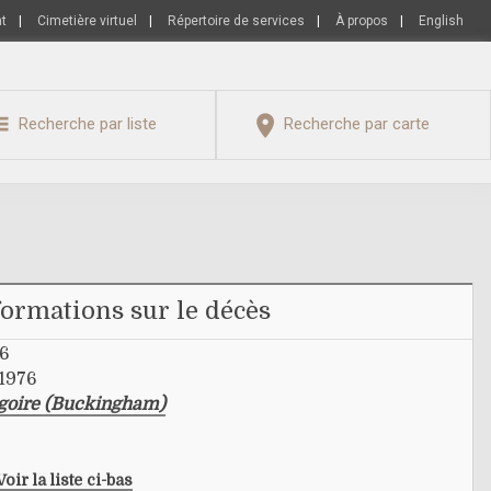
nt
|
Cimetière virtuel
|
Répertoire de services
|
À propos
|
English
Recherche par liste
Recherche par carte
formations sur le décès
76
 1976
égoire (Buckingham)
Voir la liste ci-bas