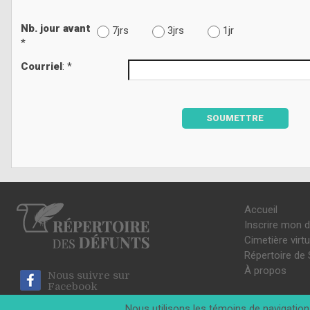
Nb. jour avant
7jrs
3jrs
1jr
*
Courriel
: *
SOUMETTRE
Accueil
Inscrire mon 
Cimetière virtu
Répertoire de 
À propos
Nous suivre sur
Facebook
Nous utilisons les témoins de navigation 