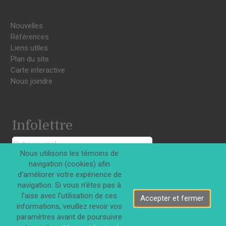
Nouvelles
Références
Liens utiles
Plan du site
Carte interactive
Nous joindre
Infolettre
Nous utilisons les témoins de
navigation (cookies) afin
S'INSCRIRE
d'améliorer votre expérience de
navigation. Si vous n'êtes pas à
l'aise avec l'utilisation de ces
Accepter et fermer
informations, veuillez revoir vos
paramètres avant de poursuivre
Tous droits réservés © Innovations DJD Inc. 2026