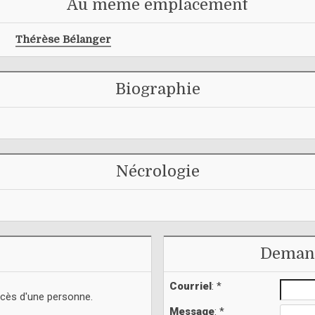
Au même emplacement
Thérèse Bélanger
Biographie
Nécrologie
Demand
Courriel
: *
écès d'une personne.
Message
: *