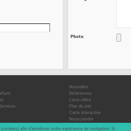
Photo
:
Nouvelles
défunt
Références
el
Liens utiles
Services
Plan du site
Carte interactive
Nous joindre
(cookies) afin d'améliorer votre expérience de navigation. Si