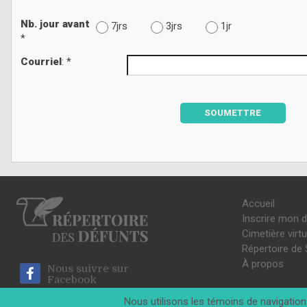
Nb. jour avant
7jrs
3jrs
1jr
*
Courriel
: *
SOUMETTRE
Accueil
Inscrire mon 
Cimetière virtu
Répertoire de 
À propos
Nous suivre sur
Facebook
Nous utilisons les témoins de navigation 