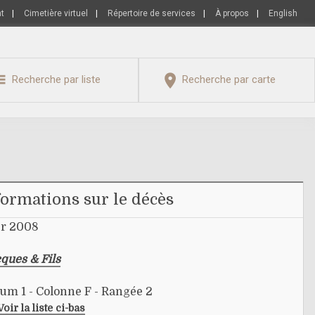
nt
|
Cimetière virtuel
|
Répertoire de services
|
À propos
|
English
Recherche par liste
Recherche par carte
formations sur le décès
er 2008
ques & Fils
um 1 - Colonne F - Rangée 2
Voir la liste ci-bas