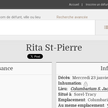
Accueil
|
Inscrire un défu
m de défunt, ville ou lieu
Recherche avancée
Rita St-Pierre
sance
In
Décès
: Mercredi 23 janvi
Inhumation
:
Lieu:
Columbarium S. Jac
Situé à
: Sorel-Tracy
Emplacement
: Columbari
Au même emplacement
: