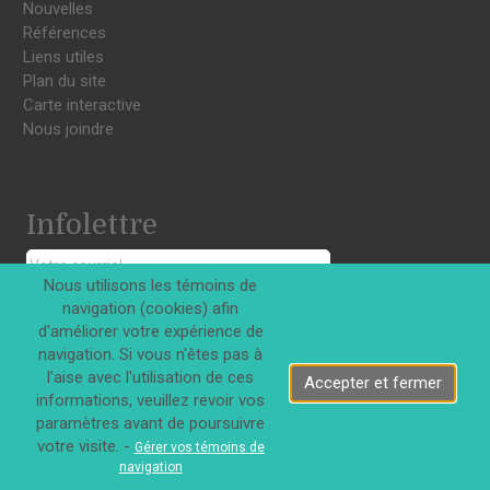
Nouvelles
Références
Liens utiles
Plan du site
Carte interactive
Nous joindre
Infolettre
Nous utilisons les témoins de
S'INSCRIRE
navigation (cookies) afin
d'améliorer votre expérience de
navigation. Si vous n'êtes pas à
l'aise avec l'utilisation de ces
Accepter et fermer
informations, veuillez revoir vos
paramètres avant de poursuivre
Tous droits réservés © Innovations DJD Inc. 2026
votre visite. -
Gérer vos témoins de
navigation
|
Confidentialité
Termes d'utilisation