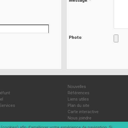
Message
: *
Photo
:
Nouvelles
défunt
Références
el
Liens utiles
Services
Plan du site
Carte interactive
Nous joindre
(cookies) afin d'améliorer votre expérience de navigation. Si