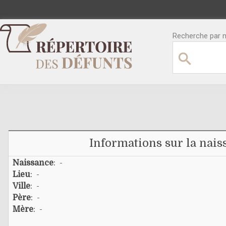
Recherche par no
Informations sur la nais
Naissance
: -
Lieu
: -
Ville
: -
Père
: -
Mère
: -