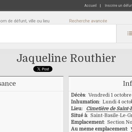
Accueil
|
Inscrire un défu
m de défunt, ville ou lieu
Recherche avancée
Jaqueline Routhier
sance
In
Décès
: Vendredi 1 octobre
Inhumation
: Lundi 4 octo
Lieu:
Cimetière de Saint-
Situé à
: Saint-Basile-Le-
Emplacement
: Section N
Au même emplacement
: