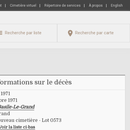
nt
|
Cimetière virtuel
|
Répertoire de services
|
À propos
|
English
Recherche par liste
Recherche par carte
formations sur le décès
 1971
bre 1971
Basile-Le-Grand
Grand
ouveau cimetière - Lot 0573
Voir la liste ci-bas