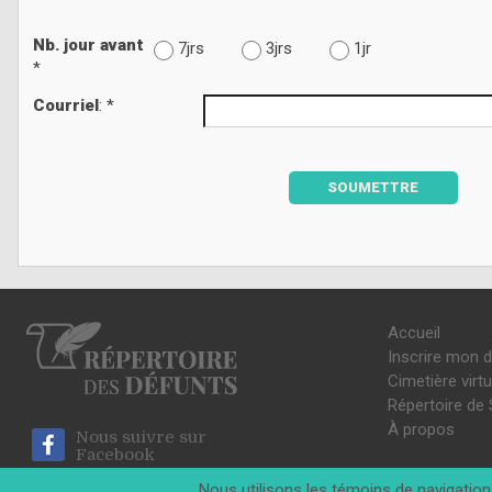
Nb. jour avant
7jrs
3jrs
1jr
*
Courriel
: *
SOUMETTRE
Accueil
Inscrire mon 
Cimetière virtu
Répertoire de 
À propos
Nous suivre sur
Facebook
Nous utilisons les témoins de navigation 