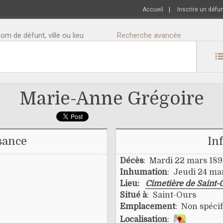
Accueil
|
Inscrire un défu
m de défunt, ville ou lieu
Recherche avancée
Marie-Anne Grégoire
sance
In
Décès
: Mardi 22 mars 18
Inhumation
: Jeudi 24 ma
Lieu:
Cimetière de Saint-
Situé à
: Saint-Ours
Emplacement
: Non spécif
Localisation
: