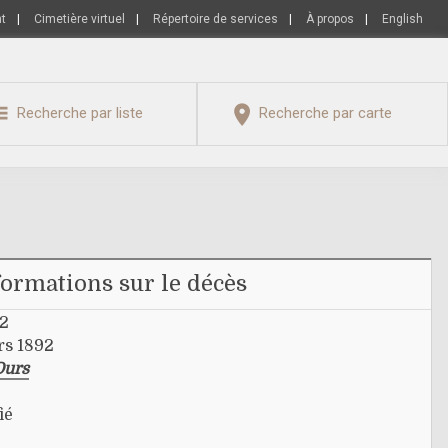
nt
|
Cimetière virtuel
|
Répertoire de services
|
À propos
|
English
Recherche par liste
Recherche par carte
formations sur le décès
92
rs 1892
Ours
ié