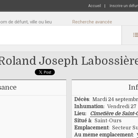
Accueil
|
Inscrire un défu
m de défunt, ville ou lieu
Recherche avancée
Roland Joseph Labossièr
sance
In
Décès
: Mardi 24 septembr
Inhumation
: Vendredi 27
Lieu:
Cimetière de Saint-
Situé à
: Saint-Ours
Emplacement
: Secteur Su
Au même emplacement
: