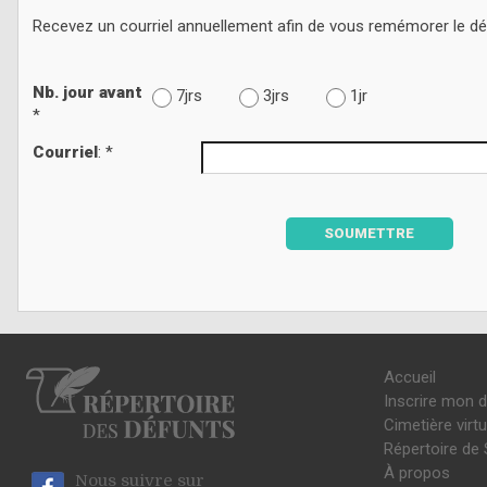
Recevez un courriel annuellement afin de vous remémorer le d
Nb. jour avant
7jrs
3jrs
1jr
*
Courriel
: *
SOUMETTRE
Accueil
Inscrire mon 
Cimetière virtu
Répertoire de 
À propos
Nous suivre sur