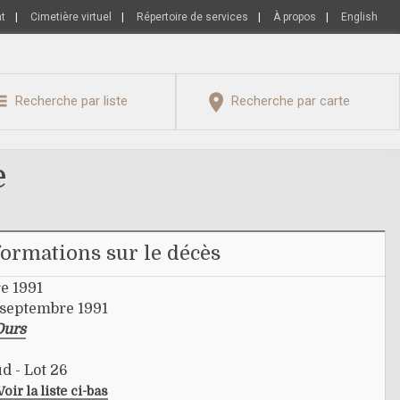
nt
|
Cimetière virtuel
|
Répertoire de services
|
À propos
|
English
Recherche par liste
Recherche par carte
e
formations sur le décès
e 1991
 septembre 1991
Ours
d - Lot 26
Voir la liste ci-bas