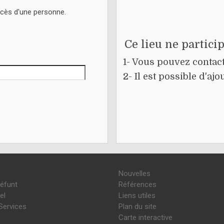
écès d'une personne.
Ce lieu ne partici
1- Vous pouvez contacte
2- Il est possible d'a
Nouvelles
défunt
Références
el
Liens utiles
Services
Plan du site
Carte interactive