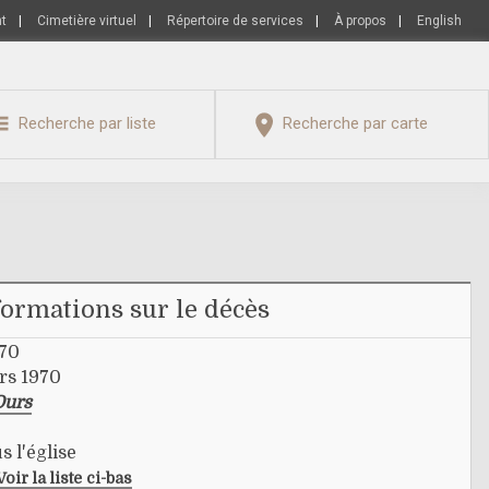
nt
|
Cimetière virtuel
|
Répertoire de services
|
À propos
|
English
Recherche par liste
Recherche par carte
formations sur le décès
970
rs 1970
Ours
s l'église
Voir la liste ci-bas