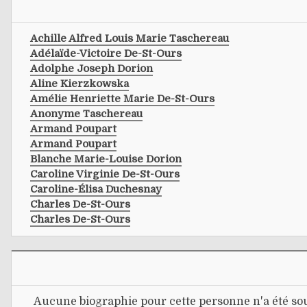
Achille Alfred Louis Marie Taschereau
Adélaïde-Victoire De-St-Ours
Adolphe Joseph Dorion
Aline Kierzkowska
Amélie Henriette Marie De-St-Ours
Anonyme Taschereau
Armand Poupart
Armand Poupart
Blanche Marie-Louise Dorion
Caroline Virginie De-St-Ours
Caroline-Élisa Duchesnay
Charles De-St-Ours
Charles De-St-Ours
Aucune biographie pour cette personne n'a été sou