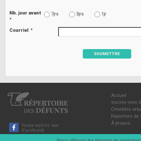
Nb. jour avant
7jrs
3jrs
1jr
*
Courriel
: *
SOUMETTRE
Accueil
Inscrire mon 
Cimetière virtu
Répertoire de 
À propos
Nous suivre sur
Facebook
Nous utilisons les témoins de navigation 