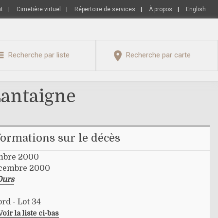
nt
|
Cimetière virtuel
|
Répertoire de services
|
À propos
|
English
Recherche par liste
Recherche par carte
antaigne
formations sur le décès
mbre 2000
écembre 2000
Ours
rd - Lot 34
Voir la liste ci-bas