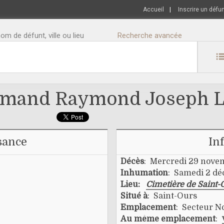
Accueil
|
Inscrire un défu
m de défunt, ville ou lieu
Recherche avancée
rmand Raymond Joseph L
sance
In
Décès
: Mercredi 29 nove
Inhumation
: Samedi 2 d
Lieu:
Cimetière de Saint-
Situé à
: Saint-Ours
Emplacement
: Secteur No
Au même emplacement
: