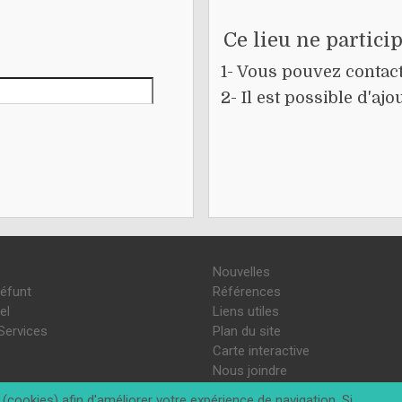
Ce lieu ne partici
1- Vous pouvez contacte
2- Il est possible d'a
Nouvelles
défunt
Références
el
Liens utiles
Services
Plan du site
Carte interactive
Nous joindre
(cookies) afin d'améliorer votre expérience de navigation. Si