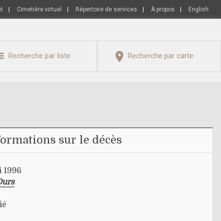
nt
|
Cimetière virtuel
|
Répertoire de services
|
À propos
|
English
Recherche par liste
Recherche par carte
formations sur le décès
i 1996
Ours
ié