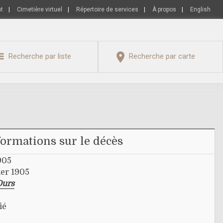
nt
|
Cimetière virtuel
|
Répertoire de services
|
À propos
|
English
Recherche par liste
Recherche par carte
formations sur le décès
905
ier 1905
Ours
ié