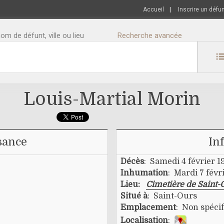
Accueil
|
Inscrire un défu
m de défunt, ville ou lieu
Recherche avancée
Louis-Martial Morin
sance
In
Décès
: Samedi 4 février 1
Inhumation
: Mardi 7 févr
Lieu:
Cimetière de Saint-
Situé à
: Saint-Ours
Emplacement
: Non spécif
Localisation
: