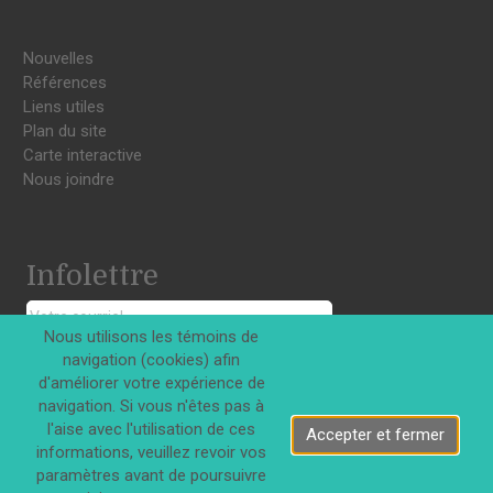
Nouvelles
Références
Liens utiles
Plan du site
Carte interactive
Nous joindre
Infolettre
Nous utilisons les témoins de
S'INSCRIRE
navigation (cookies) afin
d'améliorer votre expérience de
navigation. Si vous n'êtes pas à
l'aise avec l'utilisation de ces
Accepter et fermer
informations, veuillez revoir vos
paramètres avant de poursuivre
Tous droits réservés © Innovations DJD Inc. 2026