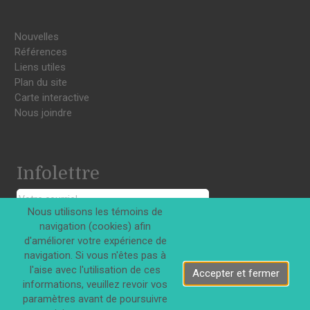
Nouvelles
Références
Liens utiles
Plan du site
Carte interactive
Nous joindre
Infolettre
Nous utilisons les témoins de
S'INSCRIRE
navigation (cookies) afin
d'améliorer votre expérience de
navigation. Si vous n'êtes pas à
l'aise avec l'utilisation de ces
Accepter et fermer
informations, veuillez revoir vos
paramètres avant de poursuivre
Tous droits réservés © Innovations DJD Inc. 2026