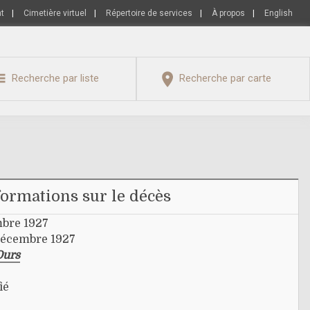
nt
|
Cimetière virtuel
|
Répertoire de services
|
À propos
|
English
Recherche par liste
Recherche par carte
formations sur le décès
bre 1927
décembre 1927
Ours
ié