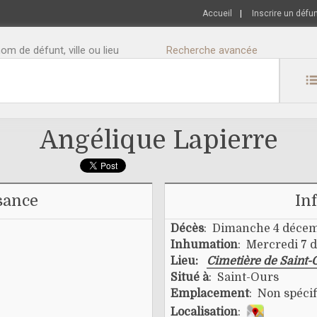
Accueil
|
Inscrire un défu
m de défunt, ville ou lieu
Recherche avancée
Angélique Lapierre
sance
In
Décès
: Dimanche 4 décem
Inhumation
: Mercredi 7 
Lieu:
Cimetière de Saint-
Situé à
: Saint-Ours
Emplacement
: Non spécif
Localisation
: