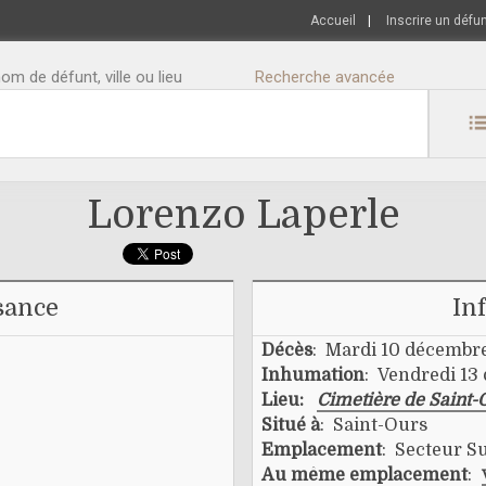
Accueil
|
Inscrire un défu
m de défunt, ville ou lieu
Recherche avancée
Lorenzo Laperle
sance
In
Décès
: Mardi 10 décembr
Inhumation
: Vendredi 1
Lieu:
Cimetière de Saint-
Situé à
: Saint-Ours
Emplacement
: Secteur Su
Au même emplacement
: