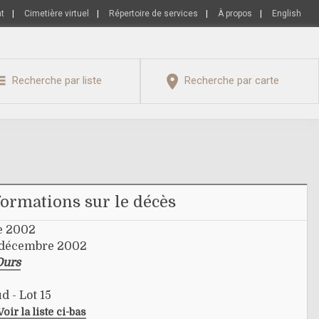
nt
|
Cimetière virtuel
|
Répertoire de services
|
À propos
|
English
Recherche par liste
Recherche par carte
formations sur le décès
e 2002
3 décembre 2002
Ours
d - Lot 15
Voir la liste ci-bas