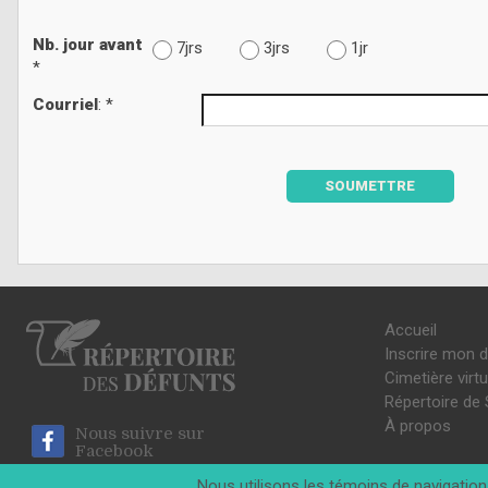
Nb. jour avant
7jrs
3jrs
1jr
*
Courriel
: *
SOUMETTRE
Accueil
Inscrire mon 
Cimetière virtu
Répertoire de 
À propos
Nous suivre sur
Facebook
Nous utilisons les témoins de navigation 