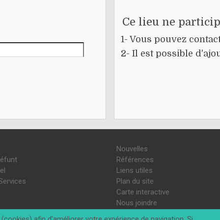
Ce lieu ne partici
1- Vous pouvez contacte
2- Il est possible d'a
Nouvelles
défunt
Références
el
Liens utiles
Services
Plan du site
Carte interactive
Nous joindre
(cookies) afin d'améliorer votre expérience de navigation. Si