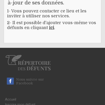
à-jour de ses données.
1- Vous pouvez contacter ce lieu et les
inviter à utiliser nos services.
2- Il est possible d'ajouter vous-même vos
défunts en cliquant
ici
.
Nous suivre sur
Facebook
Accueil
Inscrire mon défunt