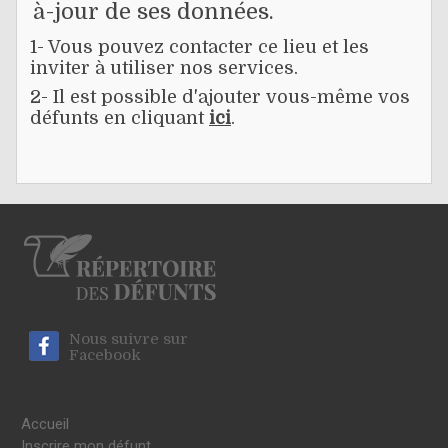
à-jour de ses données.
1- Vous pouvez contacter ce lieu et les
inviter à utiliser nos services.
2- Il est possible d'ajouter vous-même vos
défunts en cliquant
ici
.
Nous suivre sur
Facebook
Accueil
Inscrire mon défunt