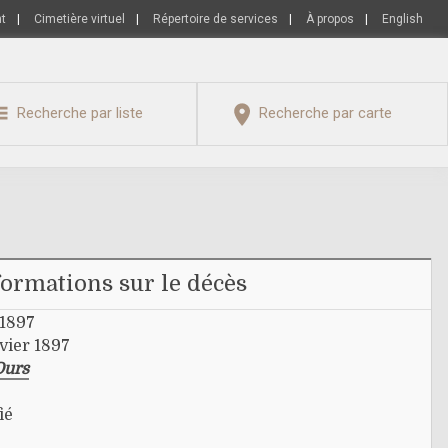
nt
|
Cimetière virtuel
|
Répertoire de services
|
À propos
|
English
Recherche par liste
Recherche par carte
formations sur le décès
 1897
vier 1897
Ours
ié