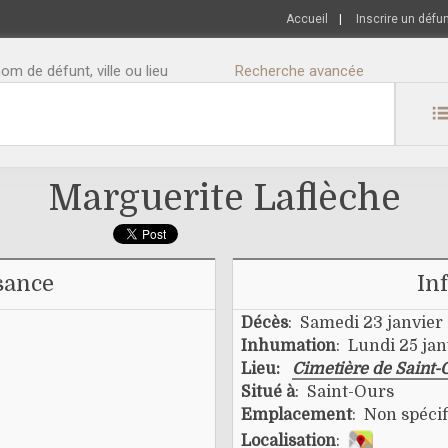
Accueil
|
Inscrire un défu
m de défunt, ville ou lieu
Recherche avancée
Marguerite Laflèche
sance
In
Décès
: Samedi 23 janvier
Inhumation
: Lundi 25 jan
Lieu:
Cimetière de Saint-
Situé à
: Saint-Ours
Emplacement
: Non spécif
Localisation
: