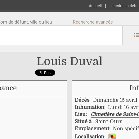
Accueil
|
Inscrire un défu
m de défunt, ville ou lieu
Recherche avancée
Louis Duval
sance
In
Décès
: Dimanche 15 avril
Inhumation
: Lundi 16 avr
Lieu:
Cimetière de Saint-
Situé à
: Saint-Ours
Emplacement
: Non spécif
Localisation
: