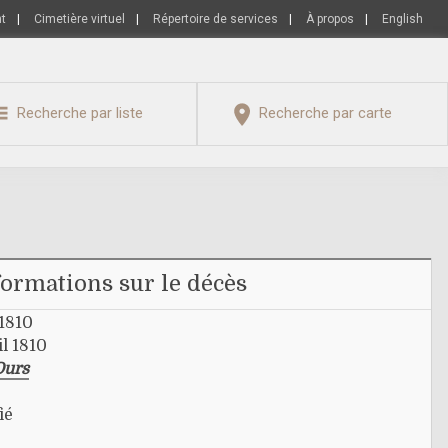
nt
|
Cimetière virtuel
|
Répertoire de services
|
À propos
|
English
Recherche par liste
Recherche par carte
formations sur le décès
 1810
il 1810
Ours
ié