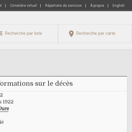
nt
|
Cimetière virtuel
|
Répertoire de services
|
À propos
|
English
Recherche par liste
Recherche par carte
formations sur le décès
22
s 1922
Ours
ié