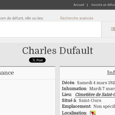
Accueil
|
Inscrire un défu
m de défunt, ville ou lieu
Recherche avancée
Charles Dufault
sance
In
Décès
: Samedi 4 mars 19
Inhumation
: Mardi 7 mar
Lieu:
Cimetière de Saint-
Situé à
: Saint-Ours
Emplacement
: Non spécif
Localisation
: