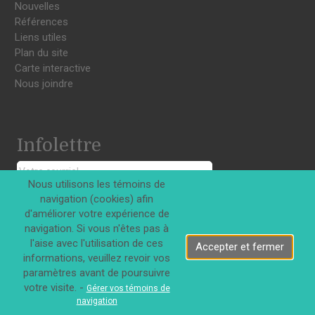
Nouvelles
Références
Liens utiles
Plan du site
Carte interactive
Nous joindre
Infolettre
Nous utilisons les témoins de
S'INSCRIRE
navigation (cookies) afin
d'améliorer votre expérience de
navigation. Si vous n'êtes pas à
l'aise avec l'utilisation de ces
Accepter et fermer
informations, veuillez revoir vos
paramètres avant de poursuivre
Tous droits réservés © Innovations DJD Inc. 2026
votre visite. -
Gérer vos témoins de
navigation
|
Confidentialité
Termes d'utilisation