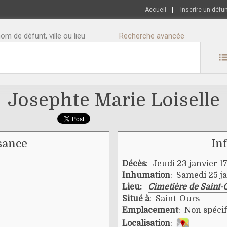
Accueil
|
Inscrire un défu
m de défunt, ville ou lieu
Recherche avancée
Josephte Marie Loiselle
sance
In
Décès
: Jeudi 23 janvier 1
Inhumation
: Samedi 25 j
Lieu:
Cimetière de Saint-
Situé à
: Saint-Ours
Emplacement
: Non spécif
Localisation
: