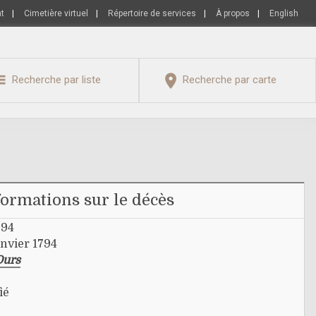
nt
|
Cimetière virtuel
|
Répertoire de services
|
À propos
|
English
Recherche par liste
Recherche par carte
formations sur le décès
794
anvier 1794
Ours
ié