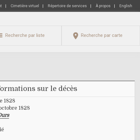
nt
|
Cimetière virtuel
|
Répertoire de services
|
À propos
|
English
Recherche par liste
Recherche par carte
formations sur le décès
re 1828
octobre 1828
Ours
ié