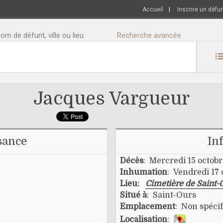
Accueil
|
Inscrire un défu
m de défunt, ville ou lieu
Recherche avancée
Jacques Vargueur
sance
In
Décès
: Mercredi 15 octob
Inhumation
: Vendredi 17 
Lieu:
Cimetière de Saint-
Situé à
: Saint-Ours
Emplacement
: Non spécif
Localisation
: