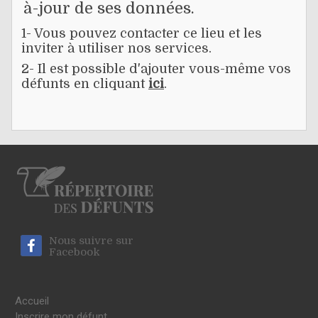
à-jour de ses données.
1- Vous pouvez contacter ce lieu et les
inviter à utiliser nos services.
2- Il est possible d'ajouter vous-même vos
défunts en cliquant
ici
.
Nous suivre sur
Facebook
Accueil
Inscrire mon défunt