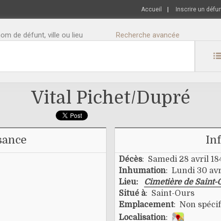
Accueil
|
Inscrire un défu
m de défunt, ville ou lieu
Recherche avancée
Vital Pichet/dupré
sance
In
Décès
: Samedi 28 avril 18
Inhumation
: Lundi 30 avr
Lieu:
Cimetière de Saint-
Situé à
: Saint-Ours
Emplacement
: Non spécif
Localisation
: