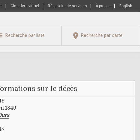
nt
|
Cimetière virtuel
|
Répertoire de services
|
À propos
|
English
Recherche par liste
Recherche par carte
formations sur le décès
49
il 1849
Ours
ié