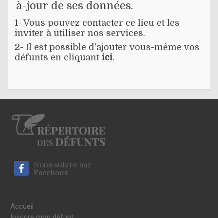
à-jour de ses données.
1- Vous pouvez contacter ce lieu et les
inviter à utiliser nos services.
2- Il est possible d'ajouter vous-même vos
défunts en cliquant
ici
.
Nous suivre sur
Facebook
Accueil
Inscrire mon défunt