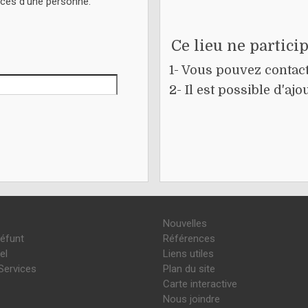
écès d'une personne.
Ce lieu ne partici
1- Vous pouvez contacte
2- Il est possible d'a
Nouvelles
défunt
Références
el
Liens utiles
Services
Plan du site
Carte interactive
Nous joindre