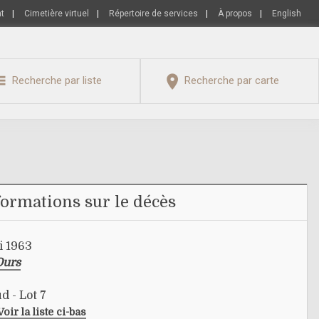
nt
|
Cimetière virtuel
|
Répertoire de services
|
À propos
|
English
Recherche par liste
Recherche par carte
formations sur le décès
i 1963
Ours
d - Lot 7
Voir la liste ci-bas