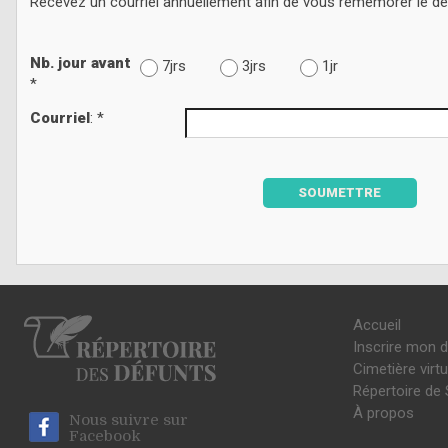
Recevez un courriel annuellement afin de vous remémorer le d
Nb. jour avant
7jrs
3jrs
1jr
*
Courriel
: *
SOUMETTRE
Accueil
Inscrire mon 
Cimetière virtu
Répertoire de 
À propos
Nous suivre sur
Facebook