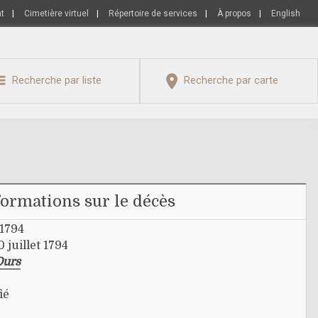
nt
|
Cimetière virtuel
|
Répertoire de services
|
À propos
|
English
Recherche par liste
Recherche par carte
formations sur le décès
 1794
juillet 1794
Ours
ié