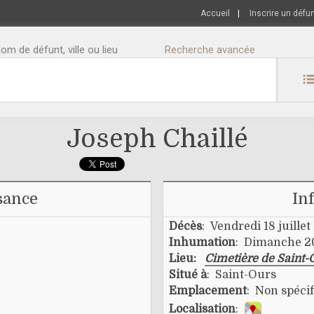
Accueil
|
Inscrire un défu
m de défunt, ville ou lieu
Recherche avancée
Joseph Chaillé
sance
In
Décès
: Vendredi 18 juillet
Inhumation
: Dimanche 20 
Lieu:
Cimetière de Saint-
Situé à
: Saint-Ours
Emplacement
: Non spécif
Localisation
: