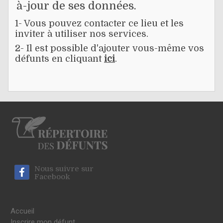
à-jour de ses données.
1- Vous pouvez contacter ce lieu et les
inviter à utiliser nos services.
2- Il est possible d'ajouter vous-même vos
défunts en cliquant
ici
.
Nous suivre sur
Facebook
Accueil
Inscrire mon défunt