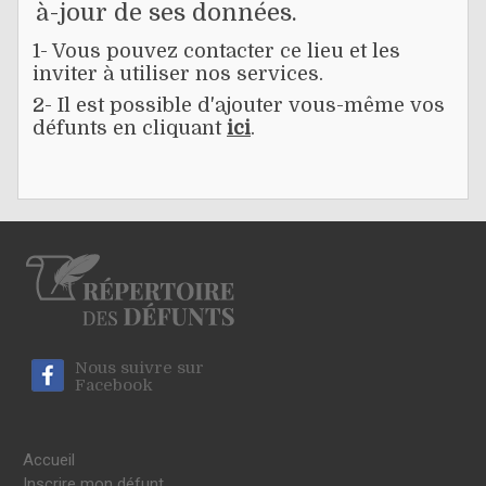
à-jour de ses données.
1- Vous pouvez contacter ce lieu et les
inviter à utiliser nos services.
2- Il est possible d'ajouter vous-même vos
défunts en cliquant
ici
.
Nous suivre sur
Facebook
Accueil
Inscrire mon défunt