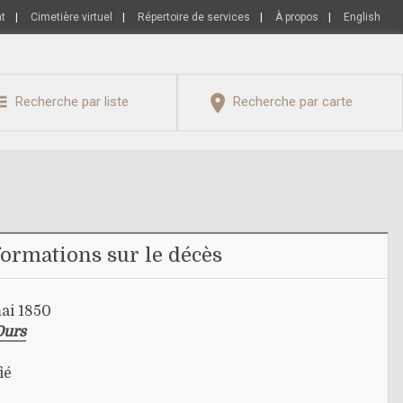
nt
|
Cimetière virtuel
|
Répertoire de services
|
À propos
|
English
Recherche par liste
Recherche par carte
formations sur le décès
ai 1850
Ours
ié