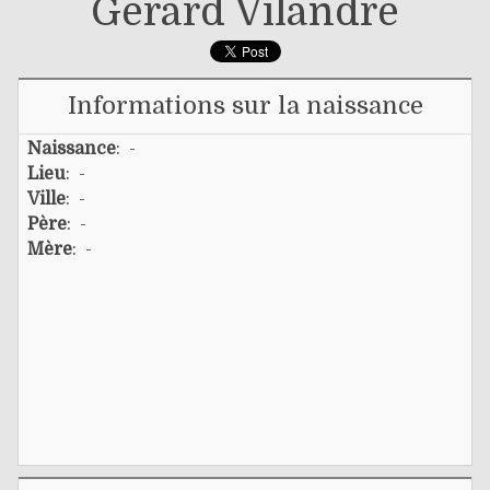
Gerard Vilandré
Informations sur la naissance
Naissance
: -
Lieu
: -
Ville
: -
Père
: -
Mère
: -