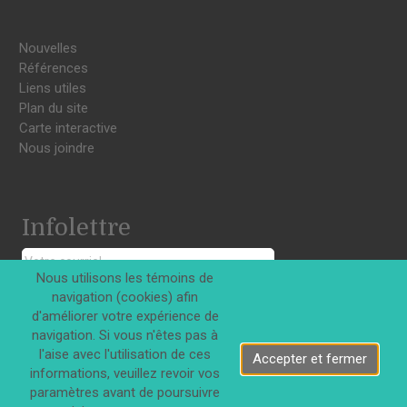
Nouvelles
Références
Liens utiles
Plan du site
Carte interactive
Nous joindre
Infolettre
Nous utilisons les témoins de
S'INSCRIRE
navigation (cookies) afin
d'améliorer votre expérience de
navigation. Si vous n'êtes pas à
l'aise avec l'utilisation de ces
Accepter et fermer
informations, veuillez revoir vos
paramètres avant de poursuivre
Tous droits réservés © Innovations DJD Inc. 2026